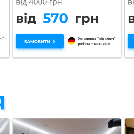
від 40
00 грн
в
930
від
грн
ч" -
Установка "під ключ" -
ЗАМОВИТИ
робота + матеріал
Я