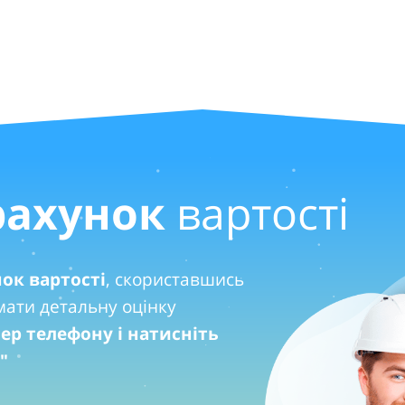
рахунок
вартості
ок вартості
, скориставшись
ати детальну оцінку
ер телефону і натисніть
"