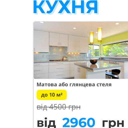
КУХНЯ
Матова або глянцева стеля
до 10 м²
від 45
00 грн
3330
від
грн