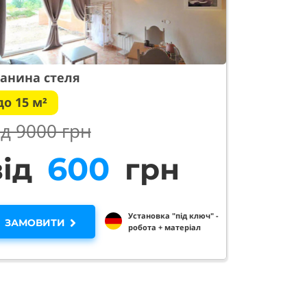
анина стеля
до 15 м²
ід 90
00 грн
960
від
грн
Установка "під ключ" -
ЗАМОВИТИ
робота + матеріал