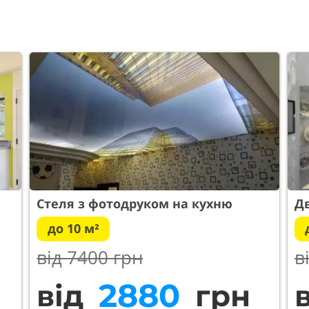
Стеля з фотодруком на кухню
Дв
до 10 м²
від
7400 грн
в
3250
від
грн