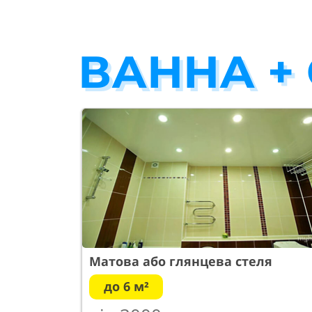
ВАННА +
Матова або глянцева стеля
до 6 м²