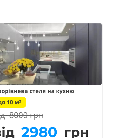
орівнева стеля на кухню
до 10 м²
ід
8000 грн
3340
від
грн