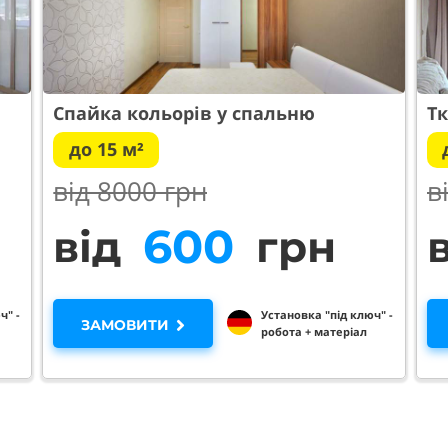
Спайка кольорів у спальню
Тк
до 15 м²
від 80
00 грн
в
970
від
грн
ч" -
Установка "під ключ" -
ЗАМОВИТИ
робота + матеріал