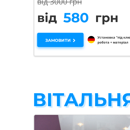
від 30
00 грн
950
від
грн
Установка "під клю
ЗАМОВИТИ
робота + матеріал
ВІТАЛЬН