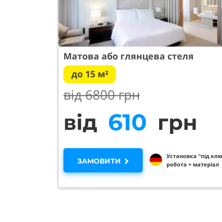
Матова або глянцева стеля
до 15 м²
від 68
00 грн
980
від
грн
Установка "під клю
ЗАМОВИТИ
робота + матеріал