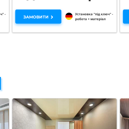
ч" -
Установка "під ключ" -
ЗАМОВИТИ
робота + матеріал
Я