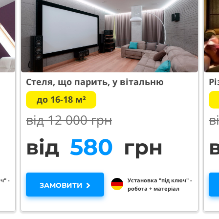
Стеля, що парить, у вітальню
Рі
до 16-18 м²
від 12 0
00 грн
в
950
від
грн
ч" -
Установка "під ключ" -
ЗАМОВИТИ
робота + матеріал