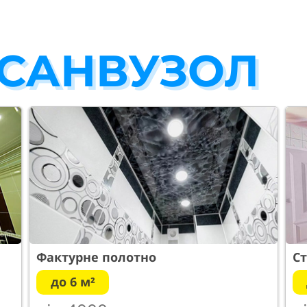
 САНВУЗОЛ
Фактурне полотно
Ст
до 6 м²