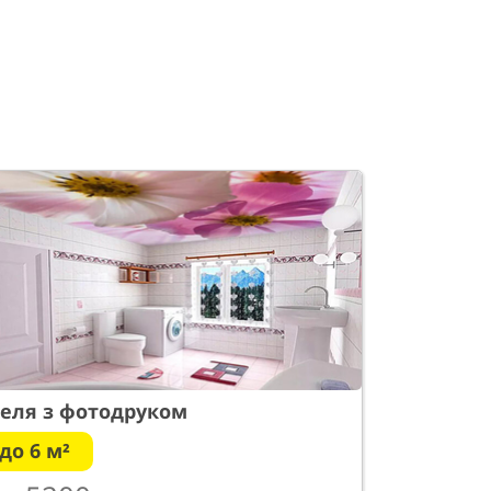
еля з фотодруком
до 6 м²