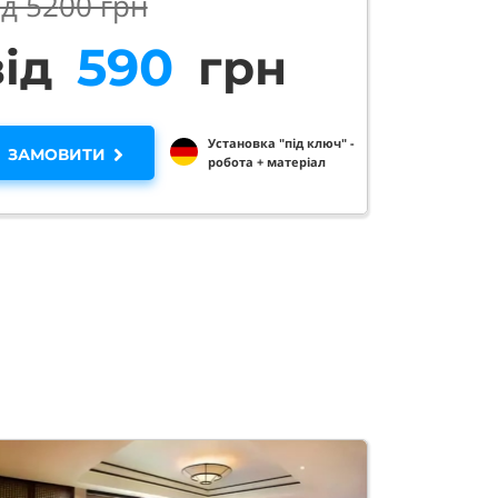
ід 52
00 грн
960
від
грн
Установка "під ключ" -
ЗАМОВИТИ
робота + матеріал