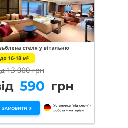
зьблена стеля у вітальню
до 16-18 м²
ід 13 000 грн
970
від
грн
Установка "під ключ" -
ЗАМОВИТИ
робота + матеріал