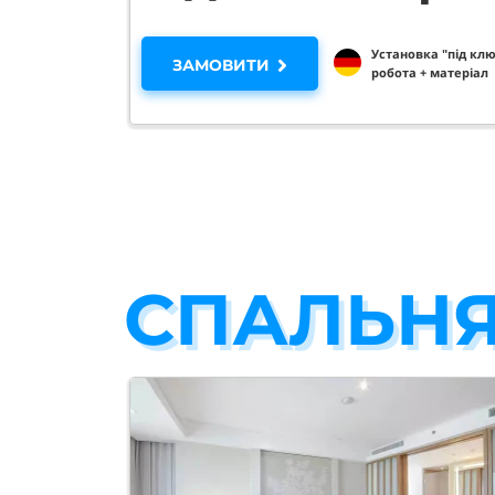
Установка "під клю
ЗАМОВИТИ
робота + матеріал
СПАЛЬН